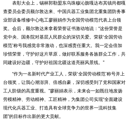
表彰大会上，锡林郭勒盟东乌珠穆沁旗嘎达布其镇尚都嘎
查委员会委员额尔敦达来、中国兵器工业集团北重集团防务事
业部设备维修中心电工廖丽娟作为全国劳动模范代表上台领
奖。会后，额尔敦达来拿着荣誉证书激动地说：“这份荣誉是
党中央、国务院对基层人民群众的深切关爱。荣获‘全国劳动
模范’称号我感觉非常激动，也深感责任重大。我一定会倍加
珍惜荣誉，守护好这片草原，做好联系服务各族群众工作，共
同建设好边疆，守护好祖国北疆这道亮丽风景线。”
“作为一名新时代产业工人，荣获‘全国劳动模范’称号并上
台领奖，让我心潮澎湃、倍感自豪，深切感受到了党和国家对
工人阶级的高度重视。”廖丽娟表示，未来会一如既往地发扬
劳模精神、劳动精神、工匠精神，为集团公司实现“全面建设
现代化兵器工业、打造具有全球竞争力的世界一流科技集
团”的目标作出新的更大贡献。