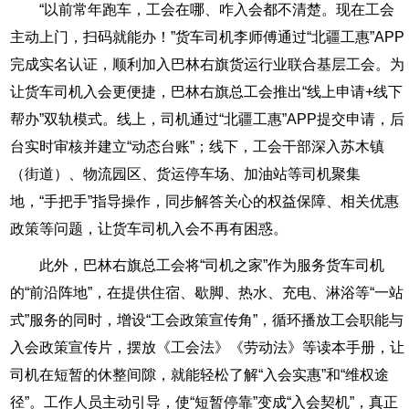
“以前常年跑车，工会在哪、咋入会都不清楚。现在工会
主动上门，扫码就能办！”货车司机李师傅通过“北疆工惠”APP
完成实名认证，顺利加入巴林右旗货运行业联合基层工会。为
让货车司机入会更便捷，巴林右旗总工会推出“线上申请+线下
帮办”双轨模式。线上，司机通过“北疆工惠”APP提交申请，后
台实时审核并建立“动态台账”；线下，工会干部深入苏木镇
（街道）、物流园区、货运停车场、加油站等司机聚集
地，“手把手”指导操作，同步解答关心的权益保障、相关优惠
政策等问题，让货车司机入会不再有困惑。
此外，巴林右旗总工会将“司机之家”作为服务货车司机
的“前沿阵地”，在提供住宿、歇脚、热水、充电、淋浴等“一站
式”服务的同时，增设“工会政策宣传角”，循环播放工会职能与
入会政策宣传片，摆放《工会法》《劳动法》等读本手册，让
司机在短暂的休整间隙，就能轻松了解“入会实惠”和“维权途
径”。工作人员主动引导，使“短暂停靠”变成“入会契机”，真正