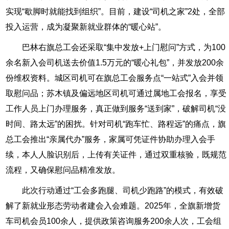
实现“歇脚时就能找到组织”。目前，建设“司机之家”2处，全部
投入运营，成为凝聚新就业群体的“暖心站”。
巴林右旗总工会还采取“集中发放+上门慰问”方式，为100
余名新入会司机送去价值1.5万元的“暖心礼包”，并发放200余
份维权资料。城区司机可在旗总工会服务点“一站式”入会并领
取慰问品；苏木镇及偏远地区司机可通过属地工会报名，享受
工作人员上门办理服务，真正做到服务“送到家”，破解司机“没
时间、路太远”的困扰。针对司机“跑车忙、路程远”的痛点，旗
总工会推出“亲属代办”服务，家属可凭证件协助办理入会手
续，本人人脸识别后，上传有关证件，通过双重核验，既规范
流程，又确保慰问品精准发放。
此次行动通过“工会多跑腿、司机少跑路”的模式，有效破
解了新就业形态劳动者建会入会难题。2025年，全旗新增货
车司机会员100余人，提供政策咨询服务200余人次，工会组